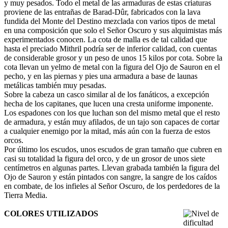
y muy pesados. Todo el metal de las armaduras de estas criaturas
proviene de las entrañas de Barad-Dûr, fabricados con la lava
fundida del Monte del Destino mezclada con varios tipos de metal
en una composición que solo el Señor Oscuro y sus alquimistas más
experimentados conocen. La cota de malla es de tal calidad que
hasta el preciado Mithril podría ser de inferior calidad, con cuentas
de considerable grosor y un peso de unos 15 kilos por cota. Sobre la
cota llevan un yelmo de metal con la figura del Ojo de Sauron en el
pecho, y en las piernas y pies una armadura a base de launas
metálicas también muy pesadas.
Sobre la cabeza un casco similar al de los fanáticos, a excepción
hecha de los capitanes, que lucen una cresta uniforme imponente.
Los espadones con los que luchan son del mismo metal que el resto
de armadura, y están muy afilados, de un tajo son capaces de cortar
a cualquier enemigo por la mitad, más aún con la fuerza de estos
orcos.
Por último los escudos, unos escudos de gran tamaño que cubren en
casi su totalidad la figura del orco, y de un grosor de unos siete
centímetros en algunas partes. Llevan grabada también la figura del
Ojo de Sauron y están pintados con sangre, la sangre de los caídos
en combate, de los infieles al Señor Oscuro, de los perdedores de la
Tierra Media.
COLORES UTILIZADOS