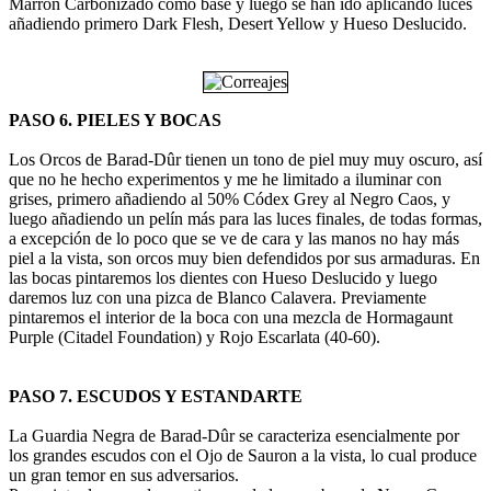
Marrón Carbonizado como base y luego se han ido aplicando luces
añadiendo primero Dark Flesh, Desert Yellow y Hueso Deslucido.
PASO 6. PIELES Y BOCAS
Los Orcos de Barad-Dûr tienen un tono de piel muy muy oscuro, así
que no he hecho experimentos y me he limitado a iluminar con
grises, primero añadiendo al 50% Códex Grey al Negro Caos, y
luego añadiendo un pelín más para las luces finales, de todas formas,
a excepción de lo poco que se ve de cara y las manos no hay más
piel a la vista, son orcos muy bien defendidos por sus armaduras. En
las bocas pintaremos los dientes con Hueso Deslucido y luego
daremos luz con una pizca de Blanco Calavera. Previamente
pintaremos el interior de la boca con una mezcla de Hormagaunt
Purple (Citadel Foundation) y Rojo Escarlata (40-60).
PASO 7. ESCUDOS Y ESTANDARTE
La Guardia Negra de Barad-Dûr se caracteriza esencialmente por
los grandes escudos con el Ojo de Sauron a la vista, lo cual produce
un gran temor en sus adversarios.