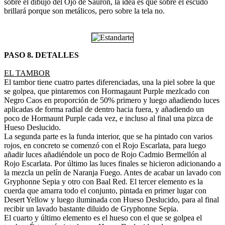
sobre el dibujo del Ojo de Sauron, la idea es que sobre el escudo
brillará porque son metálicos, pero sobre la tela no.
PASO 8. DETALLES
EL TAMBOR
El tambor tiene cuatro partes diferenciadas, una la piel sobre la que
se golpea, que pintaremos con Hormagaunt Purple mezlcado con
Negro Caos en proporción de 50% primero y luego añadiendo luces
aplicadas de forma radial de dentro hacia fuera, y añadiendo un
poco de Hormaunt Purple cada vez, e incluso al final una pizca de
Hueso Deslucido.
La segunda parte es la funda interior, que se ha pintado con varios
rojos, en concreto se comenzó con el Rojo Escarlata, para luego
añadir luces añadiéndole un poco de Rojo Cadmio Bermellón al
Rojo Escarlata. Por último las luces finales se hicieron adicionando a
la mezcla un pelín de Naranja Fuego. Antes de acabar un lavado con
Gryphonne Sepia y otro con Baal Red. El tercer elemento es la
cuerda que amarra todo el conjunto, pintada en primer lugar con
Desert Yellow y luego iluminada con Hueso Deslucido, para al final
recibir un lavado bastante diluido de Gryphonne Sepia.
El cuarto y último elemento es el hueso con el que se golpea el