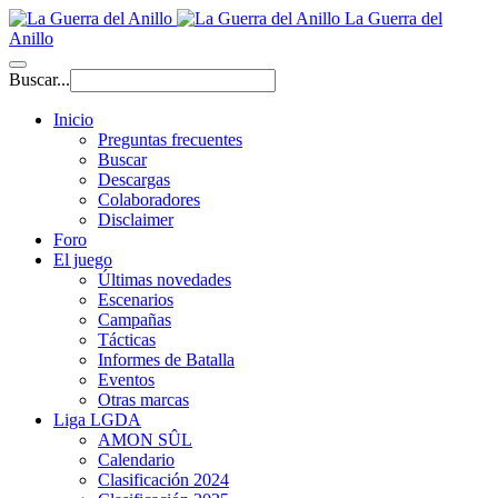
La Guerra del
Anillo
Buscar...
Inicio
Preguntas frecuentes
Buscar
Descargas
Colaboradores
Disclaimer
Foro
El juego
Últimas novedades
Escenarios
Campañas
Tácticas
Informes de Batalla
Eventos
Otras marcas
Liga LGDA
AMON SÛL
Calendario
Clasificación 2024