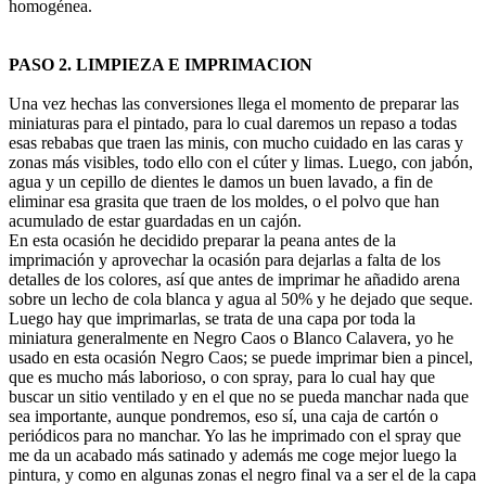
homogénea.
PASO 2. LIMPIEZA E IMPRIMACION
Una vez hechas las conversiones llega el momento de preparar las
miniaturas para el pintado, para lo cual daremos un repaso a todas
esas rebabas que traen las minis, con mucho cuidado en las caras y
zonas más visibles, todo ello con el cúter y limas. Luego, con jabón,
agua y un cepillo de dientes le damos un buen lavado, a fin de
eliminar esa grasita que traen de los moldes, o el polvo que han
acumulado de estar guardadas en un cajón.
En esta ocasión he decidido preparar la peana antes de la
imprimación y aprovechar la ocasión para dejarlas a falta de los
detalles de los colores, así que antes de imprimar he añadido arena
sobre un lecho de cola blanca y agua al 50% y he dejado que seque.
Luego hay que imprimarlas, se trata de una capa por toda la
miniatura generalmente en Negro Caos o Blanco Calavera, yo he
usado en esta ocasión Negro Caos; se puede imprimar bien a pincel,
que es mucho más laborioso, o con spray, para lo cual hay que
buscar un sitio ventilado y en el que no se pueda manchar nada que
sea importante, aunque pondremos, eso sí, una caja de cartón o
periódicos para no manchar. Yo las he imprimado con el spray que
me da un acabado más satinado y además me coge mejor luego la
pintura, y como en algunas zonas el negro final va a ser el de la capa