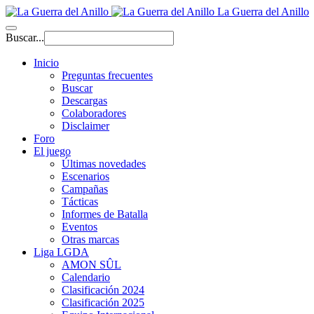
La Guerra del Anillo
Buscar...
Inicio
Preguntas frecuentes
Buscar
Descargas
Colaboradores
Disclaimer
Foro
El juego
Últimas novedades
Escenarios
Campañas
Tácticas
Informes de Batalla
Eventos
Otras marcas
Liga LGDA
AMON SÛL
Calendario
Clasificación 2024
Clasificación 2025