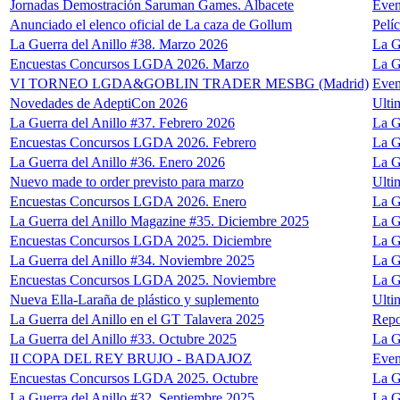
Jornadas Demostración Saruman Games. Albacete
Even
Anunciado el elenco oficial de La caza de Gollum
Pelíc
La Guerra del Anillo #38. Marzo 2026
La G
Encuestas Concursos LGDA 2026. Marzo
La G
VI TORNEO LGDA&GOBLIN TRADER MESBG (Madrid)
Even
Novedades de AdeptiCon 2026
Ulti
La Guerra del Anillo #37. Febrero 2026
La G
Encuestas Concursos LGDA 2026. Febrero
La G
La Guerra del Anillo #36. Enero 2026
La G
Nuevo made to order previsto para marzo
Ulti
Encuestas Concursos LGDA 2026. Enero
La G
La Guerra del Anillo Magazine #35. Diciembre 2025
La G
Encuestas Concursos LGDA 2025. Diciembre
La G
La Guerra del Anillo #34. Noviembre 2025
La G
Encuestas Concursos LGDA 2025. Noviembre
La G
Nueva Ella-Laraña de plástico y suplemento
Ulti
La Guerra del Anillo en el GT Talavera 2025
Repo
La Guerra del Anillo #33. Octubre 2025
La G
II COPA DEL REY BRUJO - BADAJOZ
Even
Encuestas Concursos LGDA 2025. Octubre
La G
La Guerra del Anillo #32. Septiembre 2025
La G