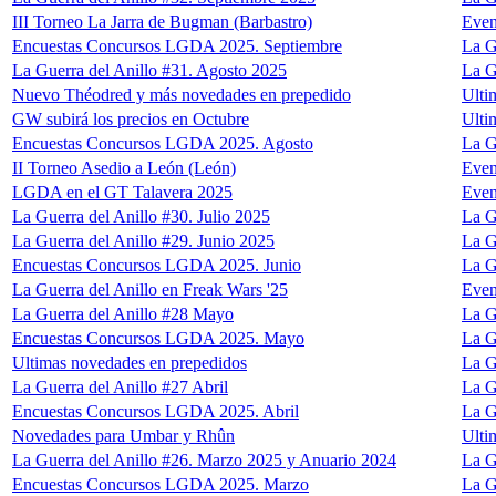
III Torneo La Jarra de Bugman (Barbastro)
Even
Encuestas Concursos LGDA 2025. Septiembre
La G
La Guerra del Anillo #31. Agosto 2025
La G
Nuevo Théodred y más novedades en prepedido
Ulti
GW subirá los precios en Octubre
Ulti
Encuestas Concursos LGDA 2025. Agosto
La G
II Torneo Asedio a León (León)
Even
LGDA en el GT Talavera 2025
Even
La Guerra del Anillo #30. Julio 2025
La G
La Guerra del Anillo #29. Junio 2025
La G
Encuestas Concursos LGDA 2025. Junio
La G
La Guerra del Anillo en Freak Wars '25
Even
La Guerra del Anillo #28 Mayo
La G
Encuestas Concursos LGDA 2025. Mayo
La G
Ultimas novedades en prepedidos
La G
La Guerra del Anillo #27 Abril
La G
Encuestas Concursos LGDA 2025. Abril
La G
Novedades para Umbar y Rhûn
Ulti
La Guerra del Anillo #26. Marzo 2025 y Anuario 2024
La G
Encuestas Concursos LGDA 2025. Marzo
La G