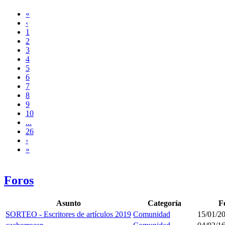
«
‹
1
2
3
4
5
6
7
8
9
10
...
26
›
»
Foros
Asunto
Categoría
F
SORTEO - Escritores de artículos 2019
Comunidad
15/01/20