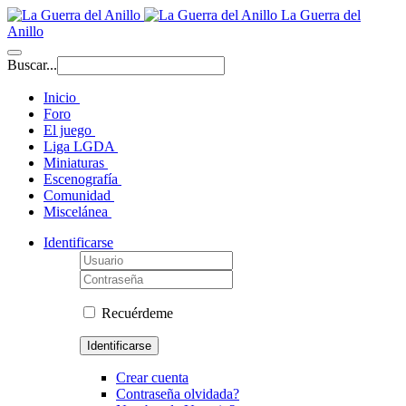
La Guerra del
Anillo
Buscar...
Inicio
Foro
El juego
Liga LGDA
Miniaturas
Escenografía
Comunidad
Miscelánea
Identificarse
Recuérdeme
Identificarse
Crear cuenta
Contraseña olvidada?