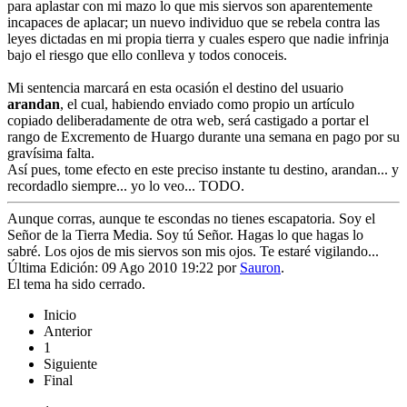
para aplastar con mi mazo lo que mis siervos son aparentemente
incapaces de aplacar; un nuevo individuo que se rebela contra las
leyes dictadas en mi propia tierra y cuales espero que nadie infrinja
bajo el riesgo que ello conlleva y todos conoceis.
Mi sentencia marcará en esta ocasión el destino del usuario
arandan
, el cual, habiendo enviado como propio un artículo
copiado deliberadamente de otra web, será castigado a portar el
rango de Excremento de Huargo durante una semana en pago por su
gravísima falta.
Así pues, tome efecto en este preciso instante tu destino, arandan... y
recordadlo siempre... yo lo veo... TODO.
Aunque corras, aunque te escondas no tienes escapatoria. Soy el
Señor de la Tierra Media. Soy tú Señor. Hagas lo que hagas lo
sabré. Los ojos de mis siervos son mis ojos. Te estaré vigilando...
Última Edición: 09 Ago 2010 19:22 por
Sauron
.
El tema ha sido cerrado.
Inicio
Anterior
1
Siguiente
Final