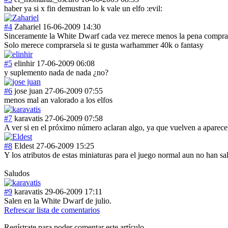
haber ya si x fin demustran lo k vale un elfo :evil:
#4
Zahariel
16-06-2009 14:30
Sinceramente la White Dwarf cada vez merece menos la pena comprarsel
Solo merece comprarsela si te gusta warhammer 40k o fantasy
#5
elinhir
17-06-2009 06:08
y suplemento nada de nada ¿no?
#6
jose juan
27-06-2009 07:55
menos mal an valorado a los elfos
#7
karavatis
27-06-2009 07:58
A ver si en el próximo número aclaran algo, ya que vuelven a aparece
#8
Eldest
27-06-2009 15:25
Y los atributos de estas miniaturas para el juego normal aun no han sa
Saludos
#9
karavatis
29-06-2009 17:11
Salen en la White Dwarf de julio.
Refrescar lista de comentarios
Regístrate para poder comentar este artículo.