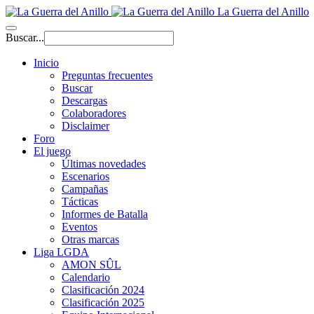
La Guerra del Anillo
Buscar...
Inicio
Preguntas frecuentes
Buscar
Descargas
Colaboradores
Disclaimer
Foro
El juego
Últimas novedades
Escenarios
Campañas
Tácticas
Informes de Batalla
Eventos
Otras marcas
Liga LGDA
AMON SÛL
Calendario
Clasificación 2024
Clasificación 2025