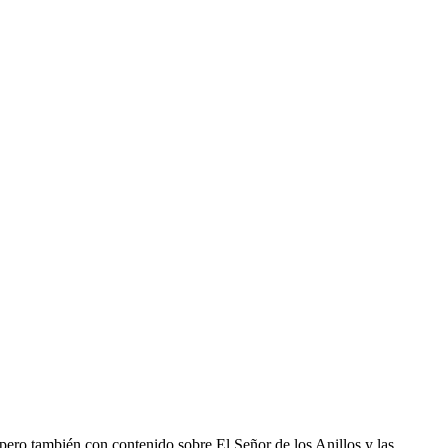
ero también con contenido sobre El Señor de los Anillos y las