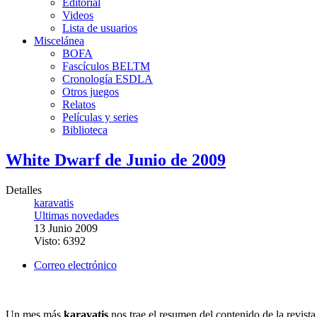
Editorial
Videos
Lista de usuarios
Miscelánea
BOFA
Fascículos BELTM
Cronología ESDLA
Otros juegos
Relatos
Películas y series
Biblioteca
White Dwarf de Junio de 2009
Detalles
karavatis
Ultimas novedades
13 Junio 2009
Visto: 6392
Correo electrónico
Un mes más
karavatis
nos trae el resumen del contenido de la revis