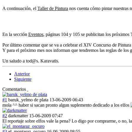
A continuación, el
Taller de Pintura
nos cuenta cómo pintar nuestras n
En la sección
Eventos
, páginas 104 y 105 se publicitan los próximos
Por último comentar que se va a celebrar el XIV Concurso de Pintura 
Y para el próximo mes nos informan que tendremos las reglas de los gue
Un saludo a tod@s. Karavatis.
Anterior
Siguiente
Comentarios
#1
baruk_yelmo de plata
13-06-2009 06:43
mola ^^ haber si sacan pronto algun suplemento dedicado a los elfos
#2
darkmatter
15-06-2009 07:47
El reportaje sobre elfos vale la pena? Lo digo por comprarme, o no, 
#3
el_montaraz_oscuro
16-06-2009 08:55