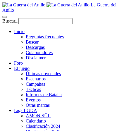
La Guerra del
Anillo
Buscar...
Inicio
Preguntas frecuentes
Buscar
Descargas
Colaboradores
Disclaimer
Foro
El juego
Últimas novedades
Escenarios
Campañas
Tácticas
Informes de Batalla
Eventos
Otras marcas
Liga LGDA
AMON SÛL
Calendario
Clasificación 2024