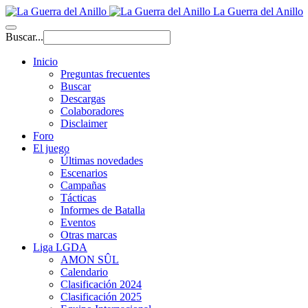
La Guerra del Anillo
Buscar...
Inicio
Preguntas frecuentes
Buscar
Descargas
Colaboradores
Disclaimer
Foro
El juego
Últimas novedades
Escenarios
Campañas
Tácticas
Informes de Batalla
Eventos
Otras marcas
Liga LGDA
AMON SÛL
Calendario
Clasificación 2024
Clasificación 2025