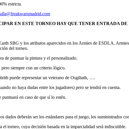
00% estricta.
sdla@freakwarsmadrid.com
IPAR EN ESTE TORNEO HAY QUE TENER ENTRADA DE L
le Earth SBG y los atributos aparecidos en los Armies de ESDLA, Armie
ción del torneo.
ra de puntuar la pintura y el personalizado.
 pero siempre con un criterio lógico.
irith puede representar un veterano de Osgiliath, ….
uando no haya dudas entre los jugadores) pero se tendrá en cuenta.
e puntuará en caso de que sí lo estén.
os dados deberán ser los estándares para el juego, los suministrados con
a el torneo, cuya decisión basada en la imparcialidad será indiscutible.