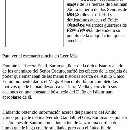
ataque de las fuerzas de Saruman
contra la tierra del los Señores de
los Caballos. Uruk Hai y
dunlendinos atacan el Folde
Oeste, los valerosos guerreros de
Rohan deberán defender a su
pueblo de la aniquilación que se
avecina.
Para ver el escenario pincha en Leer Más.
Durante la Tercera Edad, Saruman, líder de la órden Istari y aliado
de los enemigos del Señor Oscuro, sufrió los efectos de la codicia de
poder que emanaban de las meras historias acerca del Anillo Único.
En un momento dado, el Mago Blanco olvidó por completo los
motivos que le habían llevado a la Tierra Media y convirtió sus
acciones en una constante búsqueda del Daño de Isildur para
apropiarse de él.
Habiendo obtenido información acerca del paradero del Anillo
Único por parte del inadvertido Gandalf, el Gris, Saruman se pone a
las órdenes de Sauron con la intención de lanzar una cortina de
humo que le haga creerle su aliado, pero con el único fin de