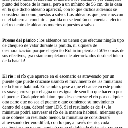
punto del borde de la mesa, pero a un mínimo de 56 cm. de la casa
en la que dicho aldeano apareció, con lo que dichos aldeanos se
considerarán como puestos a salvo. Los aldeanos que permanezcan
en el tablero al concluir la partida no se tendrán en cuenta a efectos
del recuento de aldeanos muertos o puestos a salvo.
Presas del pánico :
los aldeanos no tienen que efectuar ningún tipo
de chequeo de valor durante la partida, ni siquiera de
desmoralización porque el ejército Rohirrim pierda al 50% o más de
sus efectivos, ¡ya están completamente aterrorizados desde el inicio
de la batalla!.
El río :
el río que aparece en el escenario es atravesado por un
puente que puede cruzarse usando el movimiento de las miniaturas
de la forma habitual. En cambio, pese a que el cauce en este punto
es suave, cruzar por el agua no es igual de sencillo que hacerlo por
el puente. Cualquier miniatura que desee cruzar el río por cualquier
otra parte que no sea el puente o que comience su movimiento
dentro del agua, deberá tirar 1D6. Si el resultado es de 4+, la
miniatura podrá atravesar el río de la manera habitual, mientras que
si se obtiene un resultado menor, la miniatura se considerará
atravesando terreno difícil, con lo que, a través del río, cada
centímetro que recorra contará como el doble de distancia, como es