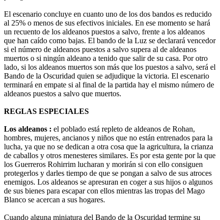
El escenario concluye en cuanto uno de los dos bandos es reducido
al 25% o menos de sus efectivos iniciales. En ese momento se hará
un recuento de los aldeanos puestos a salvo, frente a los aldeanos
que han caído como bajas. El bando de la Luz se declarará vencedor
si el número de aldeanos puestos a salvo supera al de aldeanos
muertos o si ningún aldeano a tenido que salir de su casa. Por otro
lado, si los aldeanos muertos son más que los puestos a salvo, será el
Bando de la Oscuridad quien se adjudique la victoria. El escenario
terminará en empate si al final de la partida hay el mismo número de
aldeanos puestos a salvo que muertos.
REGLAS ESPECIALES
Los aldeanos :
el poblado está repleto de aldeanos de Rohan,
hombres, mujeres, ancianos y niños que no están entrenados para la
lucha, ya que no se dedican a otra cosa que la agricultura, la crianza
de caballos y otros menesteres similares. Es por esta gente por la que
los Guerreros Rohirrim lucharan y morirán si con ello consiguen
protegerlos y darles tiempo de que se pongan a salvo de sus atroces
enemigos. Los aldeanos se apresuran en coger a sus hijos o algunos
de sus bienes para escapar con ellos mientras las tropas del Mago
Blanco se acercan a sus hogares.
Cuando alguna miniatura del Bando de la Oscuridad termine su