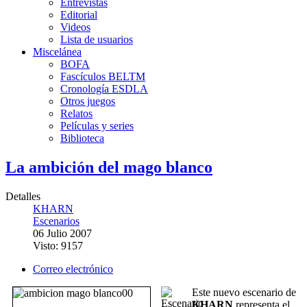
Entrevistas
Editorial
Videos
Lista de usuarios
Miscelánea
BOFA
Fascículos BELTM
Cronología ESDLA
Otros juegos
Relatos
Películas y series
Biblioteca
La ambición del mago blanco
Detalles
KHARN
Escenarios
06 Julio 2007
Visto: 9157
Correo electrónico
Este nuevo escenario de
KHARN
representa el