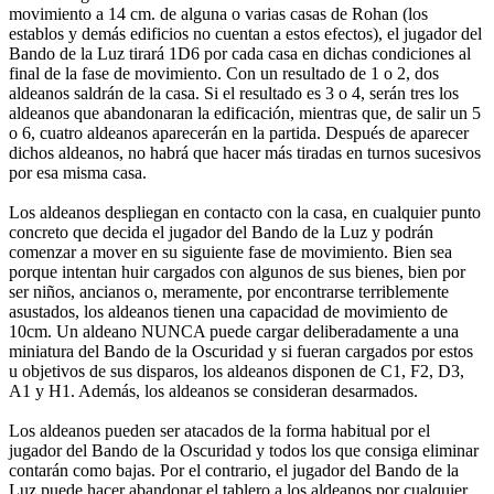
movimiento a 14 cm. de alguna o varias casas de Rohan (los
establos y demás edificios no cuentan a estos efectos), el jugador del
Bando de la Luz tirará 1D6 por cada casa en dichas condiciones al
final de la fase de movimiento. Con un resultado de 1 o 2, dos
aldeanos saldrán de la casa. Si el resultado es 3 o 4, serán tres los
aldeanos que abandonaran la edificación, mientras que, de salir un 5
o 6, cuatro aldeanos aparecerán en la partida. Después de aparecer
dichos aldeanos, no habrá que hacer más tiradas en turnos sucesivos
por esa misma casa.
Los aldeanos despliegan en contacto con la casa, en cualquier punto
concreto que decida el jugador del Bando de la Luz y podrán
comenzar a mover en su siguiente fase de movimiento. Bien sea
porque intentan huir cargados con algunos de sus bienes, bien por
ser niños, ancianos o, meramente, por encontrarse terriblemente
asustados, los aldeanos tienen una capacidad de movimiento de
10cm. Un aldeano NUNCA puede cargar deliberadamente a una
miniatura del Bando de la Oscuridad y si fueran cargados por estos
u objetivos de sus disparos, los aldeanos disponen de C1, F2, D3,
A1 y H1. Además, los aldeanos se consideran desarmados.
Los aldeanos pueden ser atacados de la forma habitual por el
jugador del Bando de la Oscuridad y todos los que consiga eliminar
contarán como bajas. Por el contrario, el jugador del Bando de la
Luz puede hacer abandonar el tablero a los aldeanos por cualquier