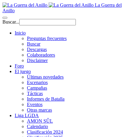
La Guerra del
Anillo
Buscar...
Inicio
Preguntas frecuentes
Buscar
Descargas
Colaboradores
Disclaimer
Foro
El juego
Últimas novedades
Escenarios
Campañas
Tácticas
Informes de Batalla
Eventos
Otras marcas
Liga LGDA
AMON SÛL
Calendario
Clasificación 2024