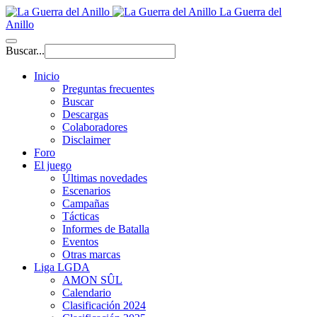
La Guerra del
Anillo
Buscar...
Inicio
Preguntas frecuentes
Buscar
Descargas
Colaboradores
Disclaimer
Foro
El juego
Últimas novedades
Escenarios
Campañas
Tácticas
Informes de Batalla
Eventos
Otras marcas
Liga LGDA
AMON SÛL
Calendario
Clasificación 2024