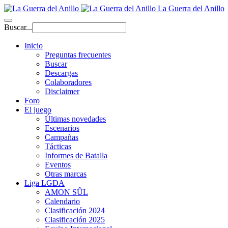
La Guerra del Anillo
Buscar...
Inicio
Preguntas frecuentes
Buscar
Descargas
Colaboradores
Disclaimer
Foro
El juego
Últimas novedades
Escenarios
Campañas
Tácticas
Informes de Batalla
Eventos
Otras marcas
Liga LGDA
AMON SÛL
Calendario
Clasificación 2024
Clasificación 2025