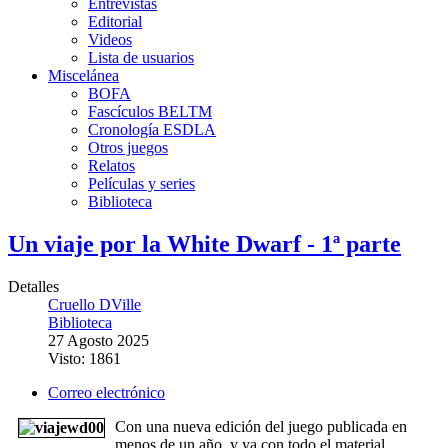
Entrevistas
Editorial
Videos
Lista de usuarios
Miscelánea
BOFA
Fascículos BELTM
Cronología ESDLA
Otros juegos
Relatos
Películas y series
Biblioteca
Un viaje por la White Dwarf - 1ª parte
Detalles
Cruello DVille
Biblioteca
27 Agosto 2025
Visto: 1861
Correo electrónico
Con una nueva edición del juego publicada en
menos de un año, y ya con todo el material