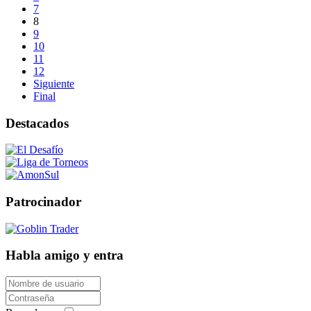
7
8
9
10
11
12
Siguiente
Final
Destacados
Patrocinador
Habla amigo y entra