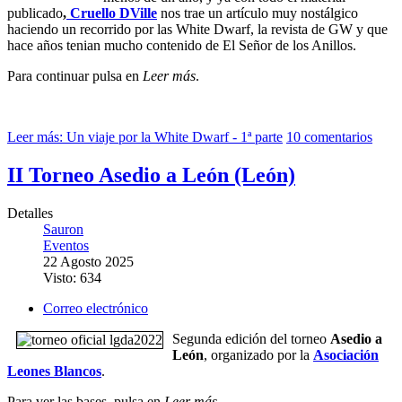
publicado
,
Cruello DVille
nos trae un artículo muy nostálgico
haciendo un recorrido por las White Dwarf, la revista de GW y que
hace años tenian mucho contenido de El Señor de los Anillos.
Para continuar pulsa en
Leer más
.
Leer más: Un viaje por la White Dwarf - 1ª parte
10 comentarios
II Torneo Asedio a León (León)
Detalles
Sauron
Eventos
22 Agosto 2025
Visto: 634
Correo electrónico
Segunda edición del torneo
Asedio a
León
, organizado por la
Asociación
Leones Blancos
.
Para ver las bases, pulsa en
Leer más
.