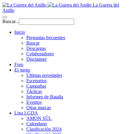
La Guerra del
Anillo
Buscar...
Inicio
Preguntas frecuentes
Buscar
Descargas
Colaboradores
Disclaimer
Foro
El juego
Últimas novedades
Escenarios
Campañas
Tácticas
Informes de Batalla
Eventos
Otras marcas
Liga LGDA
AMON SÛL
Calendario
Clasificación 2024