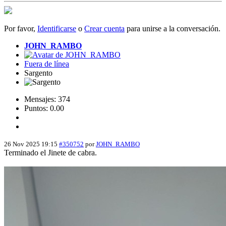
Por favor,
Identificarse
o
Crear cuenta
para unirse a la conversación.
JOHN_RAMBO
Fuera de línea
Sargento
Mensajes: 374
Puntos: 0.00
26 Nov 2025 19:15
#350752
por
JOHN_RAMBO
Terminado el Jinete de cabra.