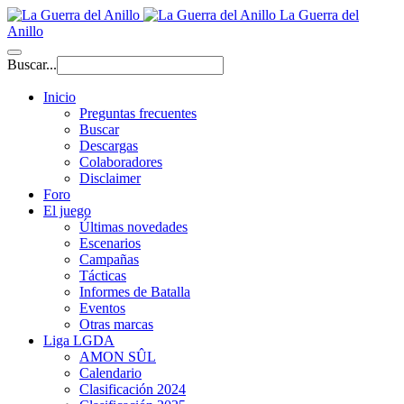
La Guerra del
Anillo
Buscar...
Inicio
Preguntas frecuentes
Buscar
Descargas
Colaboradores
Disclaimer
Foro
El juego
Últimas novedades
Escenarios
Campañas
Tácticas
Informes de Batalla
Eventos
Otras marcas
Liga LGDA
AMON SÛL
Calendario
Clasificación 2024