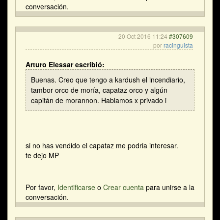
conversación.
20 Oct 2016 11:24
#307609
por
racinguista
Arturo Elessar escribió:
Buenas. Creo que tengo a kardush el incendiario,
tambor orco de moría, capataz orco y algún
capitán de morannon. Hablamos x privado i
si no has vendido el capataz me podria interesar.
te dejo MP
Por favor,
Identificarse
o
Crear cuenta
para unirse a la
conversación.