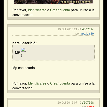
Por favor,
Identificarse
o
Crear cuenta
para unirse a la
conversación.
19 Oct 2016 21:41
#307594
por
apc.lotr.89
narsil escribió:
MP
Mp contestado
Por favor,
Identificarse
o
Crear cuenta
para unirse a la
conversación.
20 Oct 2016 07:12
#307598
por
narsil