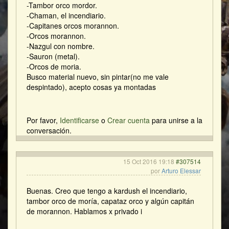
-Tambor orco mordor.
-Chaman, el incendiario.
-Capitanes orcos morannon.
-Orcos morannon.
-Nazgul con nombre.
-Sauron (metal).
-Orcos de moria.
Busco material nuevo, sin pintar(no me vale
despintado), acepto cosas ya montadas
Por favor,
Identificarse
o
Crear cuenta
para unirse a la
conversación.
15 Oct 2016 19:18
#307514
por
Arturo Elessar
Buenas. Creo que tengo a kardush el incendiario,
tambor orco de moría, capataz orco y algún capitán
de morannon. Hablamos x privado i