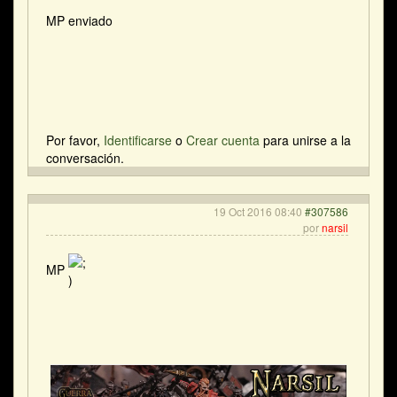
MP enviado
Por favor,
Identificarse
o
Crear cuenta
para unirse a la
conversación.
19 Oct 2016 08:40
#307586
por
narsil
MP