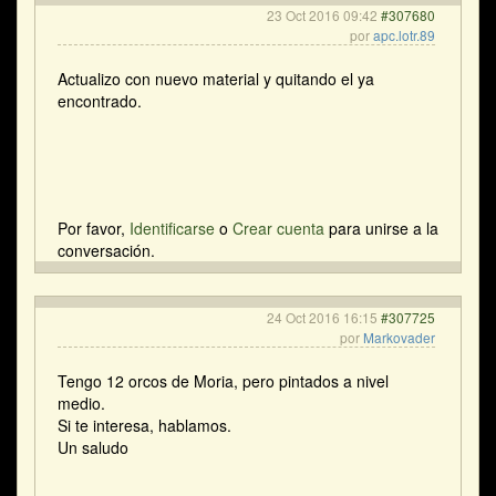
23 Oct 2016 09:42
#307680
por
apc.lotr.89
Actualizo con nuevo material y quitando el ya
encontrado.
Por favor,
Identificarse
o
Crear cuenta
para unirse a la
conversación.
24 Oct 2016 16:15
#307725
por
Markovader
Tengo 12 orcos de Moria, pero pintados a nivel
medio.
Si te interesa, hablamos.
Un saludo