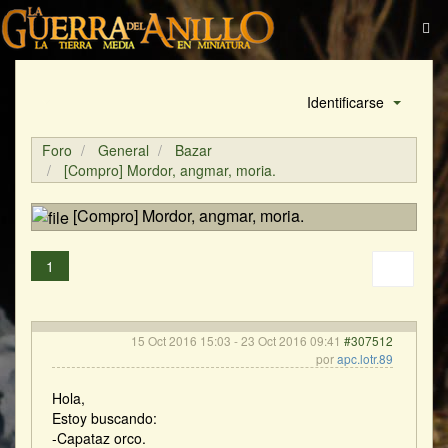
Identificarse
Foro
General
Bazar
[Compro] Mordor, angmar, moria.
[Compro] Mordor, angmar, moria.
1
15 Oct 2016 15:03
-
23 Oct 2016 09:41
#307512
por
apc.lotr.89
Hola,
Estoy buscando:
-Capataz orco.