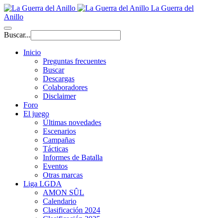
La Guerra del
Anillo
Buscar...
Inicio
Preguntas frecuentes
Buscar
Descargas
Colaboradores
Disclaimer
Foro
El juego
Últimas novedades
Escenarios
Campañas
Tácticas
Informes de Batalla
Eventos
Otras marcas
Liga LGDA
AMON SÛL
Calendario
Clasificación 2024