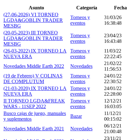
Asunto
Categoría
Fecha
(27-06-2026) VI TORNEO
Torneos y
31/03/26
LGDA&GOBLIN TRADER
eventos
16:38:48
MESBG
(20-05-2023) III TORNEO
Torneos y
23/04/23
LGDA&GOBLIN TRADER
eventos
16:43:48
MESBG
(26-03-2022) IX TORNEO LA
Torneos y
11/03/22
NUEVA ERA
eventos
22:22:45
21/02/22
Novedades Middle Earth 2022
Novedades
11:56:53
(19 de Febrero) V COLINAS
Torneos y
24/01/22
DE COMPLUTUM
eventos
22:30:52
(21-03-2020) IX TORNEO LA
Torneos y
24/01/22
NUEVA ERA
eventos
22:28:00
II TORNEO LGDA&FREAK
Torneos y
12/12/21
WARS - 11SEP 2022
eventos
16:03:05
Busco cajas de juego, manuales
11/12/21
Bazar
y suplementos
00:15:02
06/12/21
Novedades Middle Earth 2021
Novedades
21:00:48
23/11/21