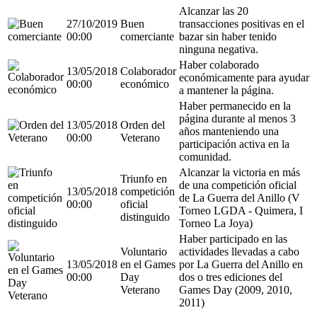
Alcanzar las 20
27/10/2019
Buen
transacciones positivas en el
00:00
comerciante
bazar sin haber tenido
ninguna negativa.
Haber colaborado
13/05/2018
Colaborador
económicamente para ayudar
00:00
económico
a mantener la página.
Haber permanecido en la
página durante al menos 3
13/05/2018
Orden del
años manteniendo una
00:00
Veterano
participación activa en la
comunidad.
Alcanzar la victoria en más
Triunfo en
de una competición oficial
13/05/2018
competición
de La Guerra del Anillo (V
00:00
oficial
Torneo LGDA - Quimera, I
distinguido
Torneo La Joya)
Haber participado en las
Voluntario
actividades llevadas a cabo
13/05/2018
en el Games
por La Guerra del Anillo en
00:00
Day
dos o tres ediciones del
Veterano
Games Day (2009, 2010,
2011)