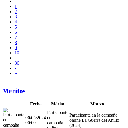
‹
1
2
3
4
5
6
7
8
9
10
...
36
›
»
Méritos
Fecha
Mérito
Motivo
Participante
Participante en la campaña
06/05/2024
en
online La Guerra del Anillo
00:00
campaña
(2024)
online