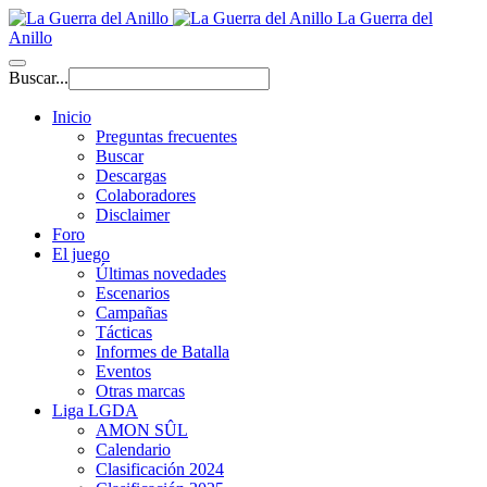
La Guerra del
Anillo
Buscar...
Inicio
Preguntas frecuentes
Buscar
Descargas
Colaboradores
Disclaimer
Foro
El juego
Últimas novedades
Escenarios
Campañas
Tácticas
Informes de Batalla
Eventos
Otras marcas
Liga LGDA
AMON SÛL
Calendario
Clasificación 2024