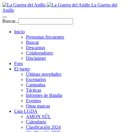
La Guerra del
Anillo
Buscar...
Inicio
Preguntas frecuentes
Buscar
Descargas
Colaboradores
Disclaimer
Foro
El juego
Últimas novedades
Escenarios
Campañas
Tácticas
Informes de Batalla
Eventos
Otras marcas
Liga LGDA
AMON SÛL
Calendario
Clasificación 2024