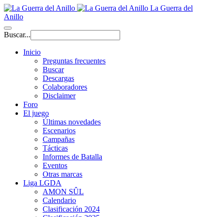
La Guerra del
Anillo
Buscar...
Inicio
Preguntas frecuentes
Buscar
Descargas
Colaboradores
Disclaimer
Foro
El juego
Últimas novedades
Escenarios
Campañas
Tácticas
Informes de Batalla
Eventos
Otras marcas
Liga LGDA
AMON SÛL
Calendario
Clasificación 2024