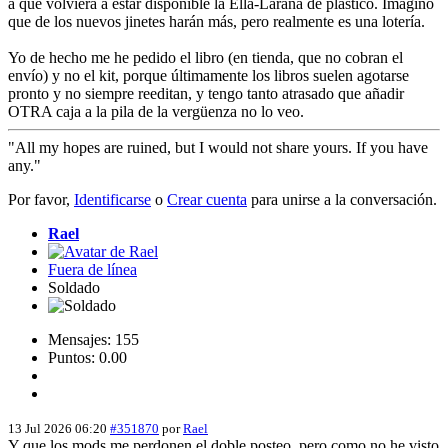
a que volviera a estar disponible la Ella-Laraña de plástico. Imagino
que de los nuevos jinetes harán más, pero realmente es una lotería.
Yo de hecho me he pedido el libro (en tienda, que no cobran el
envío) y no el kit, porque últimamente los libros suelen agotarse
pronto y no siempre reeditan, y tengo tanto atrasado que añadir
OTRA caja a la pila de la vergüenza no lo veo.
"All my hopes are ruined, but I would not share yours. If you have
any."
Por favor,
Identificarse
o
Crear cuenta
para unirse a la conversación.
Rael
Fuera de línea
Soldado
Mensajes: 155
Puntos: 0.00
13 Jul 2026 06:20
#351870
por
Rael
Y que los mods me perdonen el doble posteo, pero como no he visto