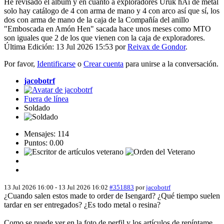
He revisado el álbum y en cuanto a exploradores Uruk hAi de metal
solo hay catálogo de 4 con arma de mano y 4 con arco así que sí, los
dos con arma de mano de la caja de la Compañía del anillo
"Emboscada en Amón Hen" sacada hace unos meses como MTO
son iguales que 2 de los que vienen con la caja de exploradores.
Última Edición: 13 Jul 2026 15:53 por
Reivax de Gondor
.
Por favor,
Identificarse
o
Crear cuenta
para unirse a la conversación.
jacobotrf
Fuera de línea
Soldado
Mensajes: 114
Puntos: 0.00
13 Jul 2026 16:00
-
13 Jul 2026 16:02
#351883
por
jacobotrf
¿Cuando salen estos made to order de Isengard? ¿Qué tiempo suelen
tardar en ser entregados? ¿Es todo metal o resina?
Como se puede ver en la foto de perfil y los artículos de repíntame