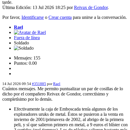
tarde.
Última Edición: 13 Jul 2026 18:25 por
Reivax de Gondor
.
Por favor,
Identificarse
o
Crear cuenta
para unirse a la conversación.
Rael
Fuera de línea
Soldado
Mensajes: 155
Puntos: 0.00
14 Jul 2026 09:54
#351885
por
Rael
Cuántos mensajes. Me permito puntualizar un par de cosillas de lo
dicho por el compañero Reivax de Gondor, correctísimo y
completísimo por lo demás.
Efectivamente la caja de Emboscada tenía algunos de los
exploradores uruks de metal. Éstos se pusieron a la venta en
invierno de 2001/primavera de 2002, al abrigo de la primera
peli, y sí que salieron primero en metal, a 9 euros el blíster con
3 surtidos (qué tiempos). Los de plástico salieron bastante más