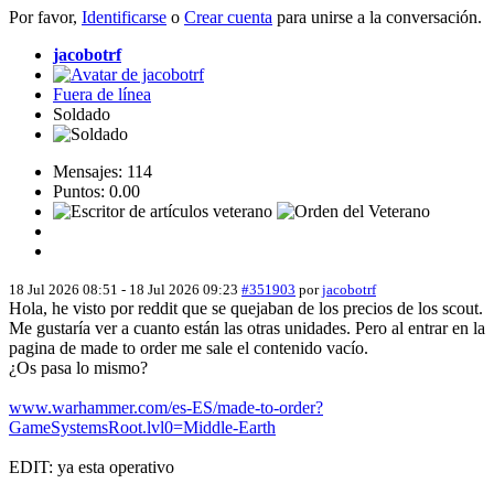
Por favor,
Identificarse
o
Crear cuenta
para unirse a la conversación.
jacobotrf
Fuera de línea
Soldado
Mensajes: 114
Puntos: 0.00
18 Jul 2026 08:51
-
18 Jul 2026 09:23
#351903
por
jacobotrf
Hola, he visto por reddit que se quejaban de los precios de los scout.
Me gustaría ver a cuanto están las otras unidades. Pero al entrar en la
pagina de made to order me sale el contenido vacío.
¿Os pasa lo mismo?
www.warhammer.com/es-ES/made-to-order?
GameSystemsRoot.lvl0=Middle-Earth
EDIT: ya esta operativo