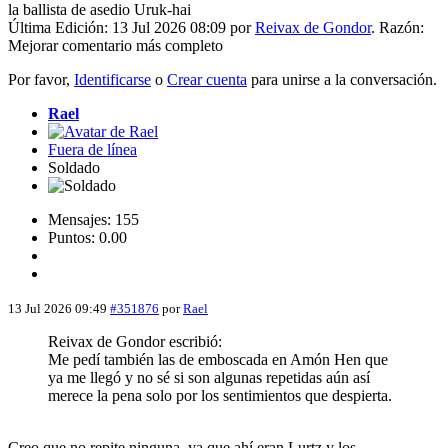
la ballista de asedio Uruk-hai
Última Edición: 13 Jul 2026 08:09 por
Reivax de Gondor
. Razón:
Mejorar comentario más completo
Por favor,
Identificarse
o
Crear cuenta
para unirse a la conversación.
Rael
Fuera de línea
Soldado
Mensajes: 155
Puntos: 0.00
13 Jul 2026 09:49
#351876
por
Rael
Reivax de Gondor escribió:
Me pedí también las de emboscada en Amón Hen que
ya me llegó y no sé si son algunas repetidas aún así
merece la pena solo por los sentimientos que despierta.
Creo que no repite ninguna, ya que ahí eran Lurtz y los