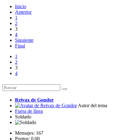
Inicio
Anterior
1
2
3
4
Siguiente
Final
1
2
3
4
Reivax de Gondor
Autor del tema
Fuera de línea
Soldado
Mensajes: 167
Puntos: 0.00