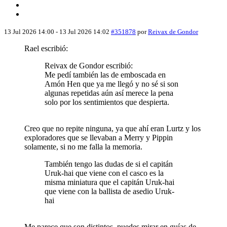
13 Jul 2026 14:00
-
13 Jul 2026 14:02
#351878
por
Reivax de Gondor
Rael escribió:
Reivax de Gondor escribió:
Me pedí también las de emboscada en
Amón Hen que ya me llegó y no sé si son
algunas repetidas aún así merece la pena
solo por los sentimientos que despierta.
Creo que no repite ninguna, ya que ahí eran Lurtz y los
exploradores que se llevaban a Merry y Pippin
solamente, si no me falla la memoria.
También tengo las dudas de si el capitán
Uruk-hai que viene con el casco es la
misma miniatura que el capitán Uruk-hai
que viene con la ballista de asedio Uruk-
hai
Me parece que son distintos, puedes mirar en guías de