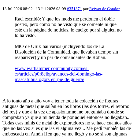
13 Jul 2026 08:02
-
13 Jul 2026 08:09
#351871
por
Reivax de Gondor
Rael escribió: Y que los mods me perdonen el doble
posteo, pero como no he visto que se comente ni que
esté en la página de noticias, lo cuelgo por si alguien no
lo ha visto.
MtO de Uruk-hai varios (incluyendo los de La
Disolución de la Comunidad, que llevaban tiempo sin
reaparecer) y un par de comandantes de Rohan.
www.warhammer-community.com/es-
es/articles/p0r8elbp/avances-del-domingo-las-
mascatribus-ogors-en-pie-de-guerra/
A lo tonto año a año voy a tener toda la colección de figuras
antiguas de metal que salían en los libros (las dos torres, el retorno
del rey) y que a la vez de apasionarme me preguntaba donde se
compraban ya que a mi tienda de por aquel entonces no llegaban...
Todas esas minis de metal de exploradores no se hace cuantos años
que no las veo si es que las vi alguna vez... Me pedí también las de
emboscada en Amón Hen que ya me llegó y no sé si son algunas