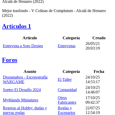
Alcalá de Henares (2022)
Mejor trasfondo - V Colinas de Complutum - Alcalá de Henares
(2022)
Artículos
1
Artículo
Categoría
Creado
26/05/21
Entrevista a Soto Design
Entrevistas
20:03:19
Foros
Asunto
Categoría
Fecha
Dioramabox - Escenografía
24/10/25
El Taller
WARGAME
14:53:17
24/10/25
Sorteo El Desafío 2024
Comunidad
14:46:07
Otros
17/10/25
Mythlands Miniatures
Fabricantes
09:42:37
Regreso al Hobby: dudas y
Reglas y
22/07/25
nuevas reglas
Escenarios
12:54:19