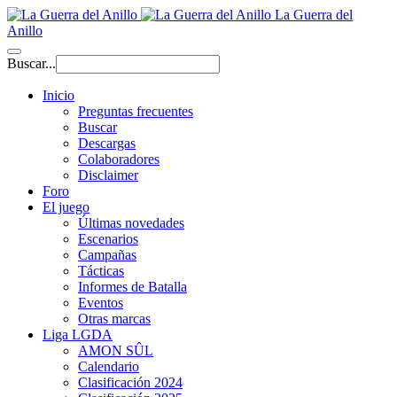
La Guerra del
Anillo
Buscar...
Inicio
Preguntas frecuentes
Buscar
Descargas
Colaboradores
Disclaimer
Foro
El juego
Últimas novedades
Escenarios
Campañas
Tácticas
Informes de Batalla
Eventos
Otras marcas
Liga LGDA
AMON SÛL
Calendario
Clasificación 2024