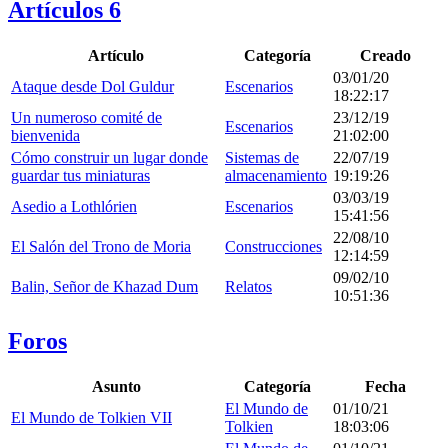
Artículos
6
Artículo
Categoría
Creado
03/01/20
Ataque desde Dol Guldur
Escenarios
18:22:17
Un numeroso comité de
23/12/19
Escenarios
bienvenida
21:02:00
Cómo construir un lugar donde
Sistemas de
22/07/19
guardar tus miniaturas
almacenamiento
19:19:26
03/03/19
Asedio a Lothlórien
Escenarios
15:41:56
22/08/10
El Salón del Trono de Moria
Construcciones
12:14:59
09/02/10
Balin, Señor de Khazad Dum
Relatos
10:51:36
Foros
Asunto
Categoría
Fecha
El Mundo de
01/10/21
El Mundo de Tolkien VII
Tolkien
18:03:06