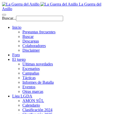
La Guerra del
Anillo
Buscar...
Inicio
Preguntas frecuentes
Buscar
Descargas
Colaboradores
Disclaimer
Foro
El juego
Últimas novedades
Escenarios
Campañas
Tácticas
Informes de Batalla
Eventos
Otras marcas
Liga LGDA
AMON SÛL
Calendario
Clasificación 2024