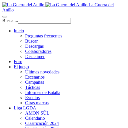
La Guerra del
Anillo
Buscar...
Inicio
Preguntas frecuentes
Buscar
Descargas
Colaboradores
Disclaimer
Foro
El juego
Últimas novedades
Escenarios
Campañas
Tácticas
Informes de Batalla
Eventos
Otras marcas
Liga LGDA
AMON SÛL
Calendario
Clasificación 2024