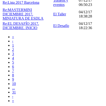
Torneos y
07/12/17
Re:Liga 2017 Barcelona
eventos
06:50:23
Re:MASTERMINI
04/12/17
DICIEMBRE 2017.
El Taller
18:38:28
MINIATURA DE ESDLA
Re:EL DESAFÍO 2017.
04/12/17
El Desafío
DICIEMBRE. INICIO
18:22:36
«
‹
1
2
3
4
5
6
7
8
9
10
...
31
›
»