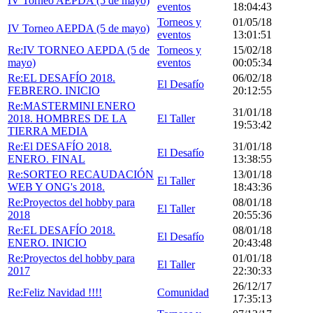
IV Torneo AEPDA (5 de mayo)
eventos
18:04:43
Torneos y
01/05/18
IV Torneo AEPDA (5 de mayo)
eventos
13:01:51
Re:IV TORNEO AEPDA (5 de
Torneos y
15/02/18
mayo)
eventos
00:05:34
Re:EL DESAFÍO 2018.
06/02/18
El Desafío
FEBRERO. INICIO
20:12:55
Re:MASTERMINI ENERO
31/01/18
2018. HOMBRES DE LA
El Taller
19:53:42
TIERRA MEDIA
Re:El DESAFÍO 2018.
31/01/18
El Desafío
ENERO. FINAL
13:38:55
Re:SORTEO RECAUDACIÓN
13/01/18
El Taller
WEB Y ONG's 2018.
18:43:36
Re:Proyectos del hobby para
08/01/18
El Taller
2018
20:55:36
Re:EL DESAFÍO 2018.
08/01/18
El Desafío
ENERO. INICIO
20:43:48
Re:Proyectos del hobby para
01/01/18
El Taller
2017
22:30:33
26/12/17
Re:Feliz Navidad !!!!
Comunidad
17:35:13