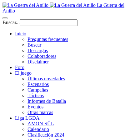
La Guerra del
Anillo
Buscar...
Inicio
Preguntas frecuentes
Buscar
Descargas
Colaboradores
Disclaimer
Foro
El juego
Últimas novedades
Escenarios
Campañas
Tácticas
Informes de Batalla
Eventos
Otras marcas
Liga LGDA
AMON SÛL
Calendario
Clasificación 2024