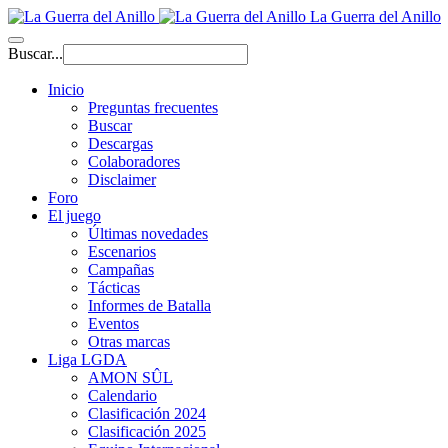
La Guerra del Anillo
Buscar...
Inicio
Preguntas frecuentes
Buscar
Descargas
Colaboradores
Disclaimer
Foro
El juego
Últimas novedades
Escenarios
Campañas
Tácticas
Informes de Batalla
Eventos
Otras marcas
Liga LGDA
AMON SÛL
Calendario
Clasificación 2024
Clasificación 2025