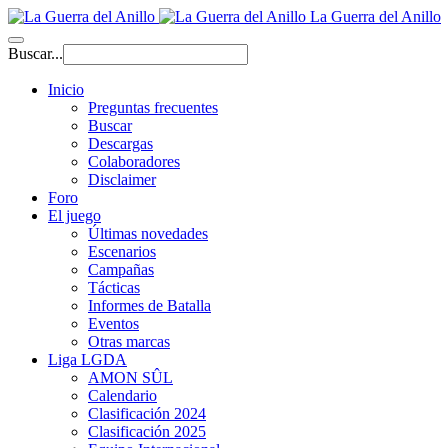
La Guerra del Anillo
Buscar...
Inicio
Preguntas frecuentes
Buscar
Descargas
Colaboradores
Disclaimer
Foro
El juego
Últimas novedades
Escenarios
Campañas
Tácticas
Informes de Batalla
Eventos
Otras marcas
Liga LGDA
AMON SÛL
Calendario
Clasificación 2024
Clasificación 2025